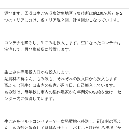
市から委託を受けた事業者が集積所からバケツコンテナを回収し
て、電動昇降設備付の専用トラックで、コンポストセンターまで
運びます。回収は生ごみ収集対象地区（集積所は約230か所）を２
つのエリアに分け、各エリア週２回、計４回おこなっています。
コンポストセンターへ搬入
コンテナを降ろし、生ごみを投入します。空になったコンテナは
洗浄して、再び集積所に設置します。
生ごみの投入
生ごみを専用投入口から投入します。
副資材の畜ふん、もみ殻も、それぞれの投入口から投入します。
畜ふん（乳牛）は市内の農家が週４日、自己搬入しています。
もみ殻は、毎年秋に市内の稲作農家から年間分の供給を受け、セ
ンター内に保管しています。
一次発酵
生ごみをベルトコンベヤーで一次発酵槽へ移送し、副資材の畜ふ
ん、もみ殻と混合して発酵させます。パドルと呼ばれる攪拌（か