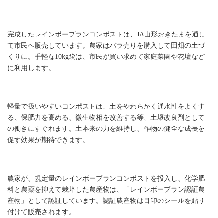
コンポストの販売
完成したレインボープランコンポストは、JA山形おきたまを通し
て市民へ販売しています。農家はバラ売りを購入して田畑の土づ
くりに。手軽な10kg袋は、市民が買い求めて家庭菜園や花壇など
に利用します。
農産物の栽培
軽量で扱いやすいコンポストは、土をやわらかく通水性をよくす
る、保肥力を高める、微生物相を改善する等、土壌改良剤として
の働きにすぐれます。土本来の力を維持し、作物の健全な成長を
促す効果が期待できます。
レインボープラン農産物認証制度
農家が、規定量のレインボープランコンポストを投入し、化学肥
料と農薬を抑えて栽培した農産物は、「レインボープラン認証農
産物」として認証しています。認証農産物は目印のシールを貼り
付けて販売されます。