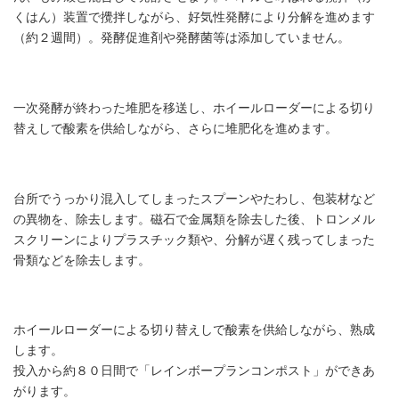
くはん）装置で攪拌しながら、好気性発酵により分解を進めます
（約２週間）。発酵促進剤や発酵菌等は添加していません。
２次発酵
一次発酵が終わった堆肥を移送し、ホイールローダーによる切り
替えしで酸素を供給しながら、さらに堆肥化を進めます。
磁選機、トロンメルスクリーンによる異物除去
台所でうっかり混入してしまったスプーンやたわし、包装材など
の異物を、除去します。磁石で金属類を除去した後、トロンメル
スクリーンによりプラスチック類や、分解が遅く残ってしまった
骨類などを除去します。
３次発酵
ホイールローダーによる切り替えしで酸素を供給しながら、熟成
します。
投入から約８０日間で「レインボープランコンポスト」ができあ
がります。